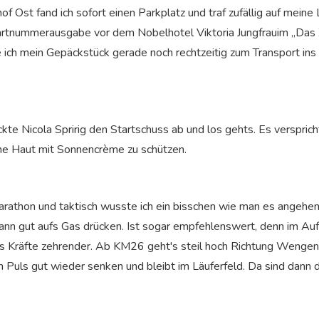
Ost fand ich sofort einen Parkplatz und traf zufällig auf meine
artnummerausgabe vor dem Nobelhotel Viktoria Jungfrauim „Das Ze
ich mein Gepäckstück gerade noch rechtzeitig zum Transport ins Z
te Nicola Spririg den Startschuss ab und los gehts. Es verspric
ine Haut mit Sonnencrème zu schützen.
Marathon und taktisch wusste ich ein bisschen wie man es angeh
kann gut aufs Gas drücken. Ist sogar empfehlenswert, denn im Auf
es Kräfte zehrender. Ab KM26 geht's steil hoch Richtung Wengen
n Puls gut wieder senken und bleibt im Läuferfeld. Da sind dann