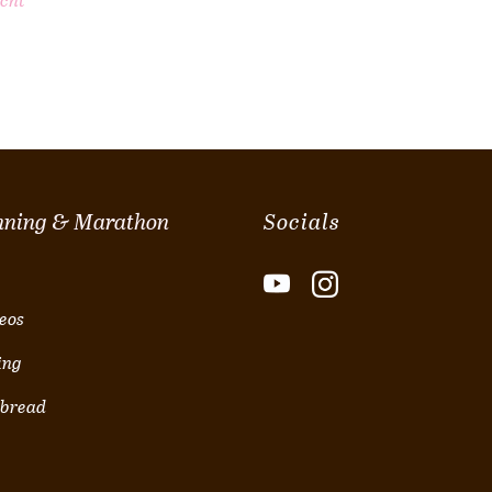
cht
nning & Marathon
Socials
eos
ing
 bread