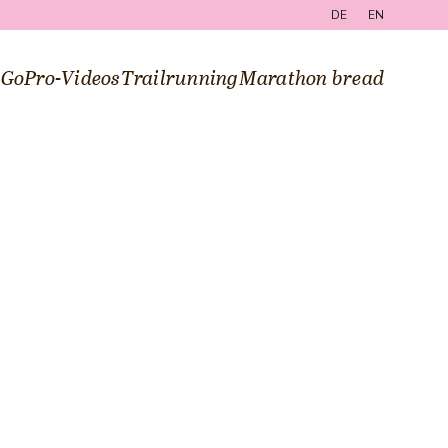
DE
EN
g
GoPro-Videos
Trailrunning
Marathon bread