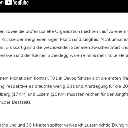
n sowie die professionelle Organisation machten Lauf zu einem
e Kulisse der Bergriesen Eiger, Mönch und Jungfrau. Nicht umsons
s. Grossartig sind die wechselnden Szenarien zwischen Start und
rlaken und der Kleinen Scheidegg waren einmal mehr tolle Hera
nem Monat dem Irontrail T91 in Davos fühlten sich die ersten Tra
ing, respektive es brauchte wenig Biss und Anstregung für die 
elberg (17KM) und Luzern (29KM) mussten reichen für den Jungfr
nliche Bestzeit).
e und und 30 Minuten später verlies ich Luzern richtig Brünig na