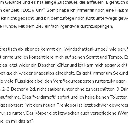
im Gelände und es hat einige Zuschauer, die anfeuern. Eigentlich 
ch der Zeit. „10:36 Uhr“. Somit habe ich immerhin noch eine Halb
e ich nicht gedacht, und bin demzufolge noch flott unterwegs gew
e Runde. Mit dem Ziel, einfach irgendwie durchzuspringen.
drastisch ab, aber da kommt ein „Windschattenkumpel“ wie geru
ht prima und ich konzentriere mich auf seinen Schritt und Tempo. 
 es jetzt wider ein Bisschen kühler und ich kann mich sogar leic
och gleich wieder gnadenlos eingeholt. Es geht immer um Sekund
die viele Flüssigkeit bei den Verpflegungsposten runterzukriegen, 
e 2-3 Becher à 2dl nicht sauber runter ohne zu verschütten. 9 Dr
tsaufnahme. Dies "verdampft" sofort und ich habe keinen Toilette
gesponsert (mit dem neuen Firenlogo) ist jetzt schwer geworden
nur so runter. Der Körper gibt inzwischen auch verschiedene (Warn)
e ich mir das an?