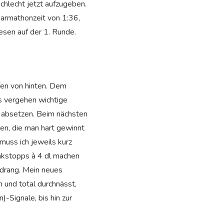
schlecht jetzt aufzugeben.
marmathonzeit von 1:36,
esen auf der 1. Runde.
fen von hinten. Dem
Es vergehen wichtige
ht absetzen. Beim nächsten
en, die man hart gewinnt
muss ich jeweils kurz
inkstopps à 4 dl machen
ndrang. Mein neues
 und total durchnässt,
-Signale, bis hin zur