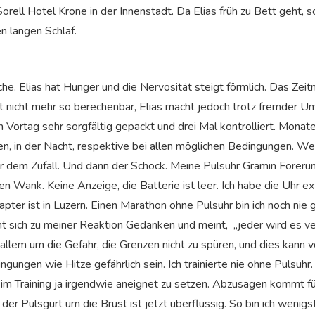
rell Hotel Krone in der Innenstadt. Da Elias früh zu Bett geht, sc
n langen Schlaf.
e. Elias hat Hunger und die Nervosität steigt förmlich. Das Z
st nicht mehr so berechenbar, Elias macht jedoch trotz fremder U
m Vortag sehr sorgfältig gepackt und drei Mal kontrolliert. Monate
gen, in der Nacht, respektive bei allen möglichen Bedingungen. W
r dem Zufall. Und dann der Schock. Meine Pulsuhr Gramin Forer
nen Wank. Keine Anzeige, die Batterie ist leer. Ich habe die Uhr e
ter ist in Luzern. Einen Marathon ohne Pulsuhr bin ich noch nie 
t sich zu meiner Reaktion Gedanken und meint, „jeder wird es ve
 allem um die Gefahr, die Grenzen nicht zu spüren, und dies kann v
ungen wie Hitze gefährlich sein. Ich trainierte nie ohne Pulsuhr. J
im Training ja irgendwie aneignet zu setzen. Abzusagen kommt für
er Pulsgurt um die Brust ist jetzt überflüssig. So bin ich wenig