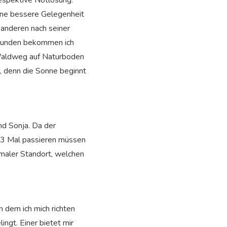
respektive Notlösung.
eine bessere Gelegenheit
r anderen nach seiner
 Stunden bekommen ich
 Waldweg auf Naturboden
, denn die Sonne beginnt
nd Sonja. Da der
e 3 Mal passieren müssen
imaler Standort, welchen
 dem ich mich richten
ngt. Einer bietet mir