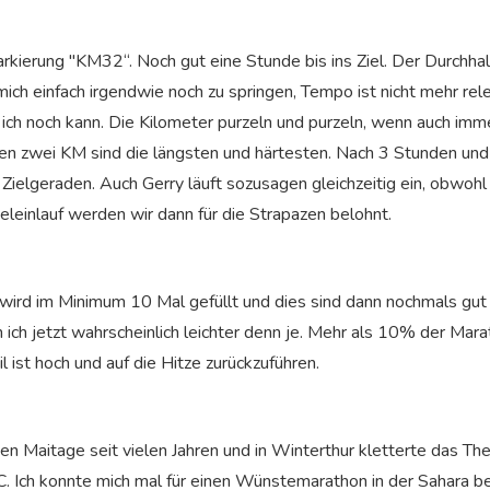
arkierung "KM32“. Noch gut eine Stunde bis ins Ziel. Der Durchhal
 mich einfach irgendwie noch zu springen, Tempo ist nicht mehr re
s ich noch kann. Die Kilometer purzeln und purzeln, wenn auch imm
ten zwei KM sind die längsten und härtesten. Nach 3 Stunden und
 Zielgeraden. Auch Gerry läuft sozusagen gleichzeitig ein, obwohl
eleinlauf werden wir dann für die Strapazen belohnt.
 wird im Minimum 10 Mal gefüllt und dies sind dann nochmals gut 
in ich jetzt wahrscheinlich leichter denn je. Mehr als 10% der M
il ist hoch und auf die Hitze zurückzuführen.
ten Maitage seit vielen Jahren und in Winterthur kletterte das 
 Ich konnte mich mal für einen Wünstemarathon in der Sahara be