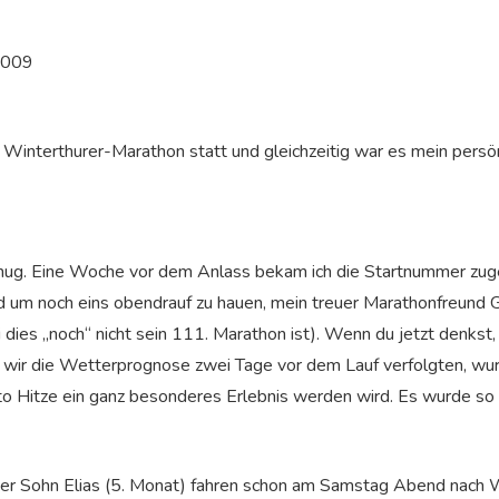
Winterthurer-Marathon statt und gleichzeitig war es mein persön
enug. Eine Woche vor dem Anlass bekam ich die Startnummer zuge
nd um noch eins obendrauf zu hauen, mein treuer Marathonfreund G
es „noch“ nicht sein 111. Marathon ist). Wenn du jetzt denkst, d
ls wir die Wetterprognose zwei Tage vor dem Lauf verfolgten, w
o Hitze ein ganz besonderes Erlebnis werden wird. Es wurde so ri
ser Sohn Elias (5. Monat) fahren schon am Samstag Abend nach 