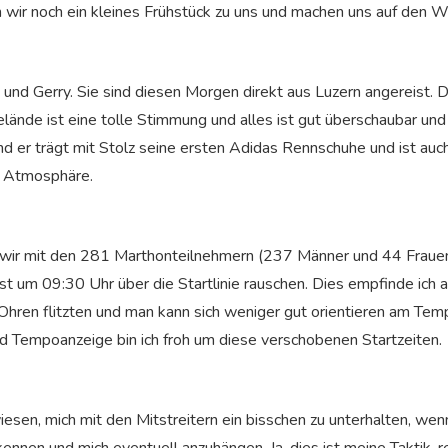
n wir noch ein kleines Frühstück zu uns und machen uns auf den 
a und Gerry. Sie sind diesen Morgen direkt aus Luzern angereist. 
ände ist eine tolle Stimmung und alles ist gut überschaubar und g
t und er trägt mit Stolz seine ersten Adidas Rennschuhe und ist au
en Atmosphäre.
 wir mit den 281 Marthonteilnehmern (237 Männer und 44 Fraue
st um 09:30 Uhr über die Startlinie rauschen. Dies empfinde ich 
Ohren flitzten und man kann sich weniger gut orientieren am Temp
nd Tempoanzeige bin ich froh um diese verschobenen Startzeiten.
wiesen, mich mit den Mitstreitern ein bisschen zu unterhalten, wen