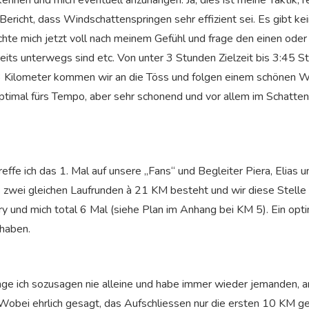
 kennen und mich eventuell anzuhängen. Ja, dies ist meine Taktik, 
 Bericht, dass Windschattenspringen sehr effizient sei. Es gibt k
 richte mich jetzt voll nach meinem Gefühl und frage den einen ode
ereits unterwegs sind etc. Von unter 3 Stunden Zielzeit bis 3:45
t 3 Kilometer kommen wir an die Töss und folgen einem schönen
optimal fürs Tempo, aber sehr schonend und vor allem im Schatten
ffe ich das 1. Mal auf unsere „Fans“ und Begleiter Piera, Elias u
 zwei gleichen Laufrunden à 21 KM besteht und wir diese Stell
ry und mich total 6 Mal (siehe Plan im Anhang bei KM 5). Ein opt
haben.
nge ich sozusagen nie alleine und habe immer wieder jemanden, an
Wobei ehrlich gesagt, das Aufschliessen nur die ersten 10 KM geli