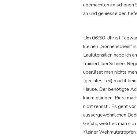
übernachten im schönen So
an und geniesse den tiefe
Um 06:30 Uhr ist Tagwach
kleinen „Sonnenschein“ i
Laufutensilien habe ich a
trainiert, bei Schnee, Re
überlässt man nichts meh
(geniales Teil) macht kei
Hause. Der benötigte Adap
kaum glauben. Piera mach
nicht rennst“. Es geht vor
aussergewöhnlichen Beding
Gefühl, welches man sich 
Kleiner Wehmutstropfen, d