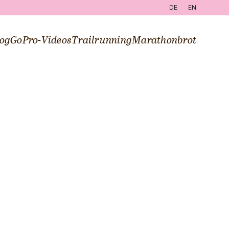
DE
EN
og
GoPro-Videos
Trailrunning
Marathonbrot