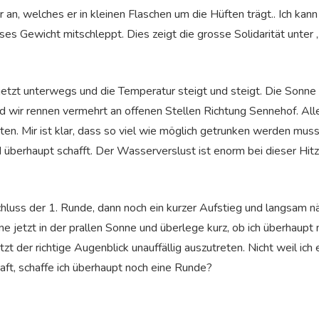
n, welches er in kleinen Flaschen um die Hüften trägt.. Ich kan
ieses Gewicht mitschleppt. Dies zeigt die grosse Solidarität unter 
 jetzt unterwegs und die Temperatur steigt und steigt. Die Sonn
und wir rennen vermehrt an offenen Stellen Richtung Sennehof. Al
ten. Mir ist klar, dass so viel wie möglich getrunken werden mus
 überhaupt schafft. Der Wasserverslust ist enorm bei dieser Hitz
luss der 1. Runde, dann noch ein kurzer Aufstieg und langsam n
nne jetzt in der prallen Sonne und überlege kurz, ob ich überhaupt
zt der richtige Augenblick unauffällig auszutreten. Nicht weil ich e
haft, schaffe ich überhaupt noch eine Runde?