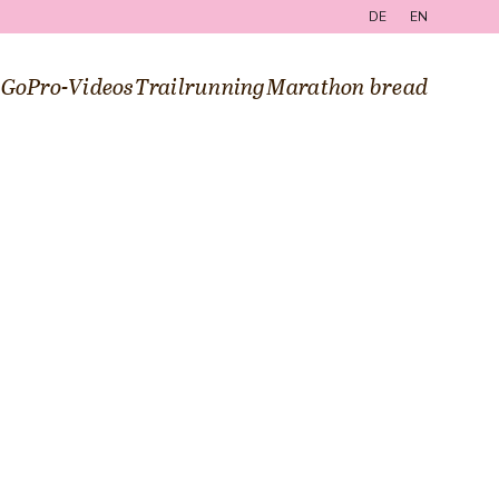
DE
EN
g
GoPro-Videos
Trailrunning
Marathon bread