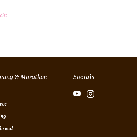
cht
nning & Marathon
Socials
eos
ing
 bread