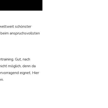
s weltweit schönster
r beim anspruchsvollsten
raining. Gut, nach
icht möglich, denn da
rvorragend eignet. Hier
en.