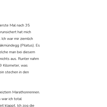
 erste Mal nach 35
runsichert hat mich
Ich war mir ziemlich
Fräkmündegg (Pilatus). Es
welche man bei diesem
nichts aus. Runter nahm
29 Kilometer, was
ein stechen in den
reiztem Marathonrennen.
 war ich total
 klappt. Ich zog die