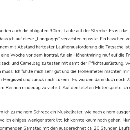
ründen auch die obligaten 30km-Läufe auf der Strecke. Es ist das
ass ich auf diese „Longjoggs“ verzichten musste. Ein bisschen ve
inem mit Abstand härtester Laufherausforderung die Tatsache ist. 
h eine Woche vor dem Irontrail für ein Höhentraining rauf auf die 
cksack und Camelbag zu testen mit samt der Pflichtausrüstung, 
 muss. Ich fühlte mich sehr gut und die Höhenmeter machten mir 
ach Hergiswil und zurück nach Luzern. Es wurden dann doch noch 
nem Rennen eindeutig zu viel ist. Auf den letzten Meter spürte ich 
m ich zu meinem Schreck ein Muskelkater, wie nach einem ausge
o ich einiges weniger stark litt. Ich konnte kaum noch gehen. Nun
kommenden Samstag mit den ausgerechnet ca. 20 Stunden Laufzeit