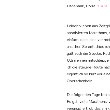
Dänemark, Borre,
21KM
Leider blieben aus Zeitg
absolvierten Marathons, d
einfach, dass dies vor me
unsicher. So entschied ic
galt auch die Stöcke, Rü
Ultrarennen mitschleppen
ich die steilere Route n
eigentlich so kurz vor ei
Oberschenkeln.
Die folgenden Tage beka
Es gab viele Marathons, w
verunsichert, ob das am 