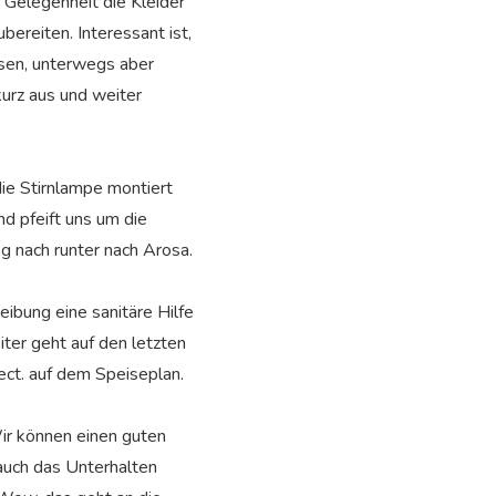
 Gelegenheit die Kleider
ereiten. Interessant ist,
ssen, unterwegs aber
kurz aus und weiter
die Stirnlampe montiert
nd pfeift uns um die
 nach runter nach Arosa.
ibung eine sanitäre Hilfe
ter geht auf den letzten
 ect. auf dem Speiseplan.
Wir können einen guten
auch das Unterhalten