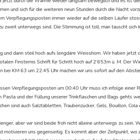
nd jetzt durch die Wärme wieder langsam beweglich und es ist die
en und sich für die weiteren neun Stunden durch die Nacht vorzub
nem Verpflegungsposten immer wieder auf die selben Läufer sto
zu zweit unterwegs sind. Die Stimmung ist toll, man tauscht sich 
eg und dann steil hoch aufs lengdäre Weisshorn. Wir haben jetzt 
talen Finsternis Schrift für Schritt hoch auf 2‘653m ü. M. Der Wi
bei KM 63 um 22:45 Uhr machen wir uns sofort auf den Abstieg
ossen Verpflegungsposten um 00:40 Uhr muss ich infolge einer Re
 Pasta und der Füllung unserer Trinkflaschen und Bags gehts wei
chen sind auch Salztabletten, Traubenzucker, Gels, Bouillon, Cola
eriger, aber wir sind beide froh nicht alleine unterwegs zu sein. 
 motivieren uns gegenseitig. Es kommt aber der Zeitpunkt, wo 