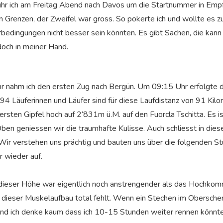
uhr ich am Freitag Abend nach Davos um die Startnummer in Emp
 in Grenzen, der Zweifel war gross. So pokerte ich und wollte es 
bedingungen nicht besser sein könnten. Es gibt Sachen, die kann
doch in meiner Hand.
nahm ich den ersten Zug nach Bergün. Um 09:15 Uhr erfolgte d
94 Läuferinnen und Läufer sind für diese Laufdistanz von 91 Kilo
ersten Gipfel hoch auf 2‘831m ü.M. auf den Fuorcla Tschitta. Es is
en geniessen wir die traumhafte Kulisse. Auch schliesst in die
. Wir verstehen uns prächtig und bauten uns über die folgenden S
 wieder auf.
eser Höhe war eigentlich noch anstrengender als das Hochkomme
l dieser Muskelaufbau total fehlt. Wenn ein Stechen im Oberschen
und ich denke kaum dass ich 10-15 Stunden weiter rennen könnte