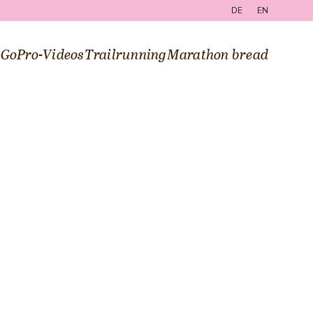
DE
EN
g
GoPro-Videos
Trailrunning
Marathon bread