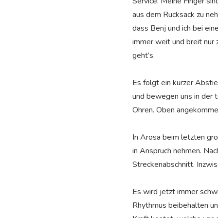
Service. Meine Finger si
aus dem Rucksack zu nehm
dass Benj und ich bei ei
immer weit und breit nur 
geht’s.
Es folgt ein kurzer Absti
und bewegen uns in der to
Ohren. Oben angekommen 
In Arosa beim letzten gr
in Anspruch nehmen. Nach
Streckenabschnitt. Inzwis
Es wird jetzt immer schwi
Rhythmus beibehalten und