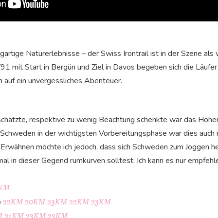
igartige Naturerlebnisse – der Swiss Irontrail ist in der Szene al
T91 mit Start in Bergün und Ziel in Davos begeben sich die Läufe
 auf ein unvergessliches Abenteuer.
schätzte, respektive zu wenig Beachtung schenkte war das Höhent
Schweden in der wichtigsten Vorbereitungsphase war dies auch n
e. Erwähnen möchte ich jedoch, dass sich Schweden zum Joggen he
 mal in dieser Gegend rumkurven solltest. Ich kann es nur empfehl
KM
p
22KM
20KM
23KM
22KM
23KM
M
21KM
23KM
23KM