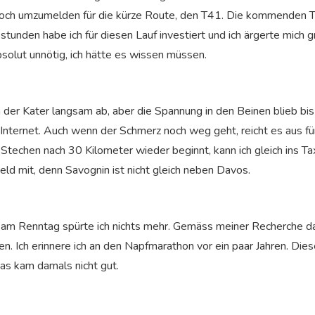
 noch umzumelden für die kürze Route, den T41. Die kommenden T
sstunden habe ich für diesen Lauf investiert und ich ärgerte mich 
olut unnötig, ich hätte es wissen müssen.
der Kater langsam ab, aber die Spannung in den Beinen blieb bis 
m Internet. Auch wenn der Schmerz noch weg geht, reicht es aus f
chen nach 30 Kilometer wieder beginnt, kann ich gleich ins Taxi
ld mit, denn Savognin ist nicht gleich neben Davos.
m Renntag spürte ich nichts mehr. Gemäss meiner Recherche da
 Ich erinnere ich an den Napfmarathon vor ein paar Jahren. Die
as kam damals nicht gut.