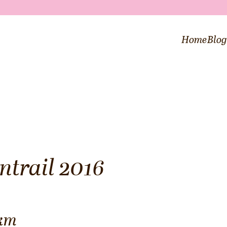
Home
Blo
ntrail 2016
 km