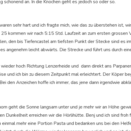
eg schonend an. In die Knochen geht es jedoch so oder so.
aren sehr hart und ich fragte mich, wie das zu überstehen ist, wir
r 25 kommen wir nach 5:15 Std. Laufzeit an zum ersten grossen
llen, den bis Tiefencastel am tiefsten Punkt der Stecke sind es 
es angenehm leicht abwärts. Die Strecke und führt uns durch e
ieder hoch Richtung Lenzerheide und dann direkt ans Parpaner
ise und ich bin zu diesem Zeitpunkt mal erleichtert. Der Köper be
Bei den Anzeichen hoffe ich immer, das jene dann irgendwie abkli
orn geht die Sonne langsam unter und je mehr wir an Höhe gewin
en Dunkelheit erreichen wir die Hörlihütte. Benj und ich sind froh
 einmal mehr eine Portion Pasta und bedanken uns bei den Helfer